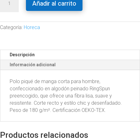
Añadir al carrito
piqué
de
manga
corta
Categoría:
Horeca
hombre
cantidad
Descripción
Información adicional
Polo piqué de manga corta para hombre,
confeccionado en algodón peinado RingSpun
preencogido, que ofrece una fibra lisa, suave y
resistente. Corte recto y estilo chic y desenfadado.
Peso de 180 g/m². Certificación OEKO-TEX.
Productos relacionados