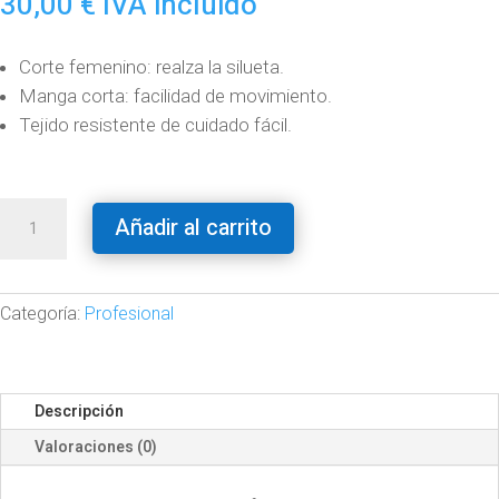
30,00
€
IVA incluido
Corte femenino: realza la silueta.
Manga corta: facilidad de movimiento.
Tejido resistente de cuidado fácil.
Bata
Añadir al carrito
de
Peluquería
Impermeable
cantidad
Categoría:
Profesional
Descripción
Valoraciones (0)