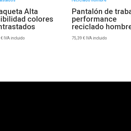
aqueta Alta
Pantalón de trab
ibilidad colores
performance
ntrastados
reciclado hombr
5
€
IVA incluido
75,39
€
IVA incluido