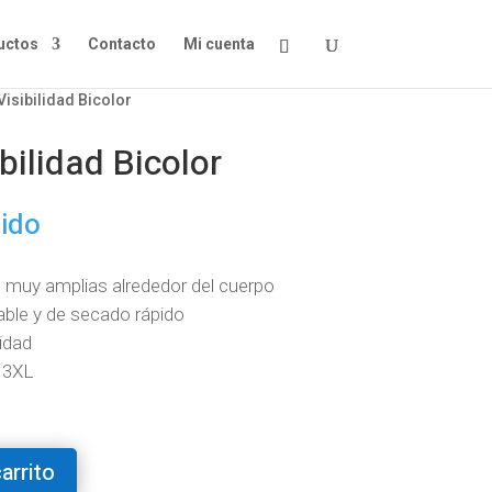
uctos
Contacto
Mi cuenta
Visibilidad Bicolor
bilidad Bicolor
uido
es muy amplias alrededor del cuerpo
able y de secado rápido
cidad
 3XL
carrito