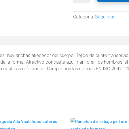
Visibilidad
Bicolor
cantidad
Categoría:
Seguridad
ntes muy anchas alrededor del cuerpo. Tejido de punto transpirabl
e la forma. Atractivo contraste azul marino en los hombros, el c
con costuras reforzados. Cumple con las normas EN ISO 20471:2