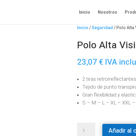
Inicio
Nosotros
Prod
Inicio
/
Seguridad
/ Polo Alta 
Polo Alta Visi
23,07
€
IVA incl
2 tiras retrorreflectant
Tejido de punto transpir
Gran flexibilidad y elasti
S – M – L – XL – XXL –
Polo
Añadir al 
Alta